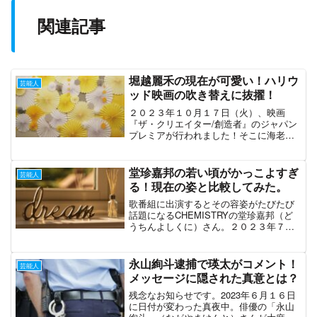
関連記事
堀越麗禾の現在が可愛い！ハリウ
芸能人
ッド映画の吹き替えに抜擢！
２０２３年１０月１７日（火）、映画
『ザ・クリエイター/創造者』のジャパン
プレミアが行われました！そこに海老蔵
さんの娘、堀越麗禾（ほりこしれいか）
ちゃんがいたんです。少し見ないうちに
すっかり大きくなっていてビックリ！今
堂珍嘉邦の若い頃がかっこよすぎ
芸能人
回は麗禾ちゃんの現在を調...
る！現在の姿と比較してみた。
歌番組に出演するとその容姿がたびたび
話題になるCHEMISTRYの堂珍嘉邦（ど
うちんよしくに）さん。２０２３年７月
時点で４４歳を迎えています。現在も
「イケメン！」との声が非常に多いです
が、若い頃はどうだったのでしょうか？
永山絢斗逮捕で瑛太がコメント！
芸能人
こちらでは堂珍嘉邦さ...
メッセージに隠された真意とは？
残念なお知らせです。2023年６月１６日
に日付が変わった真夜中。俳優の「永山