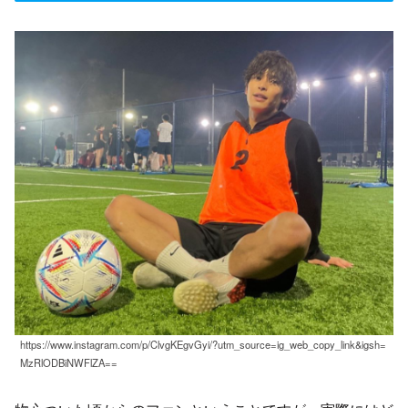
https://www.instagram.com/p/ClvgKEgvGyi/?utm_source=ig_web_copy_link&igsh=
MzRlODBiNWFlZA==