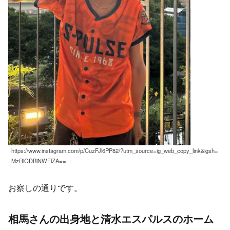
https://www.instagram.com/p/CuzFJl6PP82/?utm_source=ig_web_copy_link&igsh=
MzRlODBiNWFlZA==
お察しの通りです。
相馬さんの出身地と清水エスパルスのホーム