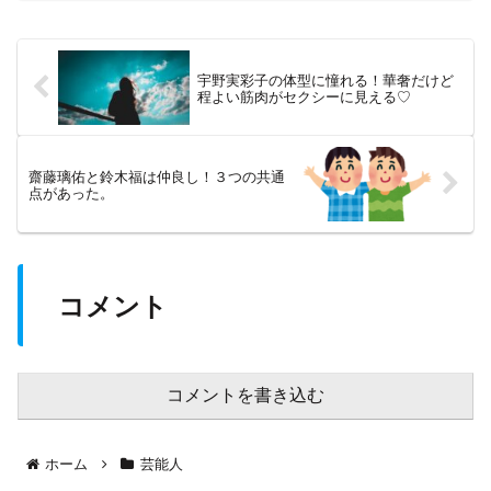
は「大安」・「天赦日」・「一粒万倍
日」が重なった最強開...
宇野実彩子の体型に憧れる！華奢だけど
程よい筋肉がセクシーに見える♡
齋藤璃佑と鈴木福は仲良し！３つの共通
点があった。
コメント
コメントを書き込む
ホーム
芸能人