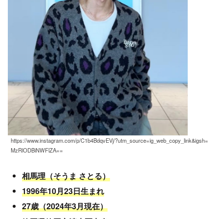
https://www.instagram.com/p/C1b4BdqvEVj/?utm_source=ig_web_copy_link&igsh=
MzRlODBiNWFlZA==
相馬理（そうま さとる）
1996年10月23日生まれ
27歳（2024年3月現在）