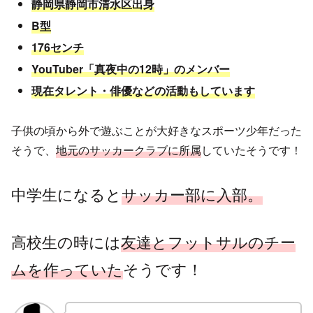
静岡県静岡市清水区出身
B型
176センチ
YouTuber「真夜中の12時」のメンバー
現在タレント・俳優などの活動もしています
子供の頃から外で遊ぶことが大好きなスポーツ少年だった
そうで、
地元のサッカークラブに所属
していたそうです！
中学生になると
サッカー部に入部。
高校生の時には
友達とフットサルのチー
ムを作っていた
そうです！