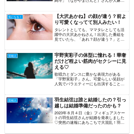
絢斗」（ながやまけんと）さんが大麻所
持の疑いで逮捕されました。１月に知人
からの情報提供で捜査されていたとのこ
とです。永山絢斗さんといえば、兄は俳
【大沢あかね】の顔が違う？前よ
気になる！
優の「永山瑛太」さん...
り可愛くなってて別人みたい！
タレントとしても、ママタレとしても活
躍中の大沢あかねさん！出演した番組を
見ていたら、「あれ？顔が違う？」と感
じました。何が違うんだろう…と気にな
ったので調べてみました！大沢あかねさ
ん筆者はこの顔のイメージでした。二重
宇野実彩子の体型に憧れる！華奢
芸能人
だけどすっきりした目元で...
だけど程よい筋肉がセクシーに見
える♡
歌唱力とダンスに豊かな表現力がある
「宇野実彩子」さん。可愛らしい笑顔が
人気でバラエティーにも出演することも
ありますね！トレーニングも欠かさない
そうで、その体型が女性の憧れの的にな
っているようです。今回は宇野さんがど
羽生結弦は誰と結婚したの？引っ
芸能人
うやって体型を維持している...
越しは結婚準備だったのかも？
2023年８月４日（金）フィギュアスケー
トの羽生結弦さんが結婚を発表しました
♡突然の速報にあちこちで大混乱！羽生
さんが出した結婚報告の内容を見てみま
しょう！SNSで結婚報告、全文。この日