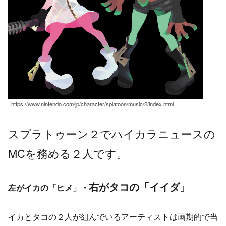
https://www.nintendo.com/jp/character/splatoon/music/2/index.html
スプラトゥーン２でハイカラニュースの
MCを務める２人です。
右がタコの「イイダ」
左がイカの「ヒメ」・
イカとタコの２人が組んでいるアーティストは画期的で当