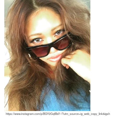
https://www.instagram.com/p/BGY2GqfBd7-/?utm_source=ig_web_copy_link&igsh