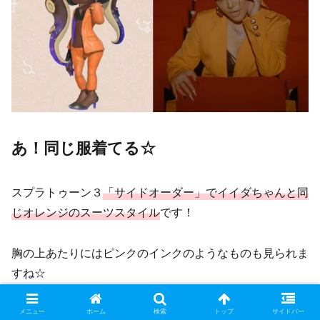
あ！同じ服着てる☆
スプラトゥーン３
「サイドオーダー」でイイダちゃんと同
じオレンジのスーツスタイル
です！
胸の上あたりにはピンクのインクのようなものも見られま
すね☆
メニュー
ホーム
検索
トップ
サイドバー