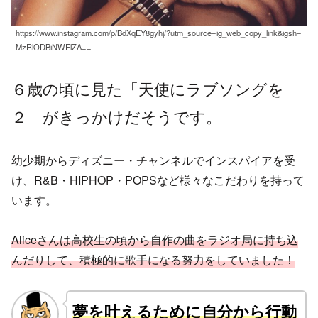
https://www.instagram.com/p/BdXqEY8gyhj/?utm_source=ig_web_copy_link&igsh=
MzRlODBiNWFlZA==
６歳の頃に見た「天使にラブソングを
２」がきっかけだそうです。
幼少期からディズニー・チャンネルでインスパイアを受
け、R&B・HIPHOP・POPSなど様々なこだわりを持って
います。
Aliceさんは高校生の頃から自作の曲をラジオ局に持ち込
んだりして、積極的に歌手になる努力をしていました！
夢を叶えるために自分から行動