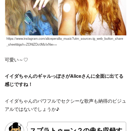
https://www.instagram.com/aliceperalta_music?utm_source=ig_web_button_share
_sheet&igsh=ZDNlZDc0MzIxNw==
可愛い～♡
イイダちゃんのギャルっぽさがAliceさんに全面に出てる
感じですね！
イイダちゃんのパワフルでセクシーな歌声も納得のビジュ
アルではないでしょうか♪
スプラトゥーン２の曲を収録す