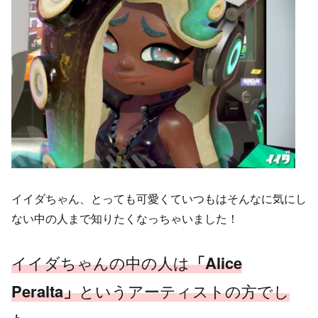
イイダちゃん、とっても可愛くていつもはそんなに気にし
ない中の人まで知りたくなっちゃいました！
イイダちゃんの中の人は
「Alice
P
e
r
a
l
t
a
」
というアーティストの方でし