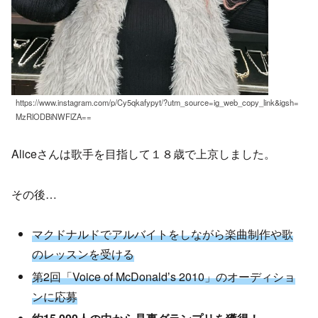
https://www.instagram.com/p/Cy5qkafypyt/?utm_source=ig_web_copy_link&igsh=
MzRlODBiNWFlZA==
Aliceさんは歌手を目指して１８歳で上京しました。
その後…
マクドナルドでアルバイトをしながら楽曲制作や歌
のレッスンを受ける
第2回「Voice of McDonaldʼs 2010」のオーディショ
ンに応募