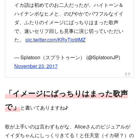
イカ語は初めてのお二人だったが、ハイトーン＆
ハイテンポなヒメと、のびやかでパワフルなイイ
ダ、ふたりのイメージにばっちりはまった歌声
で、速いセリフ回しも見事に演じ切っていただい
た。
pic.twitter.com/KRyTjo9tMZ
— Splatoon（スプラトゥーン） (@SplatoonJP)
November 23, 2017
「イメージにばっちりはまった歌声
で」
と書いてありますね♪
歌が上手いのは言わずもがな、Aliceさんのビジュアルが
イイダちゃんにしっくりきてる！と任天堂（イカ研？）の