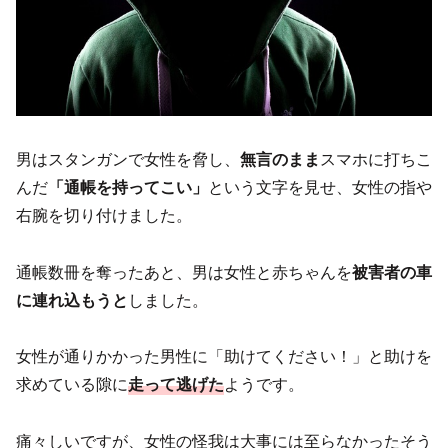
男はスタンガンで女性を脅し、
無言のまま
スマホに打ちこ
んだ
「通帳を持ってこい」
という文字を見せ、女性の指や
右腕を切り付けました。
通帳数冊を奪ったあと、男は女性と赤ちゃんを
被害者の車
に連れ込もうと
しました。
女性が通りかかった男性に「助けてください！」と助けを
求めている隙に
走って逃げた
ようです。
痛々しいですが、女性の怪我は大事には至らなかったそう