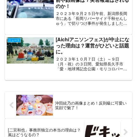
のか！
２０２３年９月２５日午前、新潟県長岡
市にある「長岡リバーサイド千秋せんし
ゅう」で切りつけ事件が発生しました。
犯人は取り押さえられ逮捕されていま
す。この事件について調べてみました。
事件概要発生日時：2023年９月２５日
[Aichiアニソンフェス]が中止にな
ニュース
午前１１時すぎ場所：新...
った理由は？運営がひどいと話題
に。
２０２３年１０月７日（土）～９日
（月・祝）の３日間、愛知県長久手市
「愛・地球博記念公園・モリコロパー
ク」にて開催予定だったの中止が発表さ
れました。３日前の４日午後に発表され
たため、出演アーティストはもちろん楽
しみにしていた多くの人が困惑の声...
沖田絃乃の画像まとめ！反則級に可愛い
笑顔で魅了！
[二宮和也」事務所独立の本当の理由は？
嵐はどうなるの？