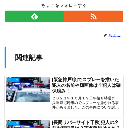
ちょこをフォローする
ちょこ
関連記事
[阪急神戸線]でスプレーを撒いた
ニュース
犯人の名前や顔画像は？犯人は確
保済み！
２０２３年１０月１９日午後８時過ぎ、
兵庫県尼崎市のでスプレーを撒かれる事
件がありました。この事件について調べ
てみました！発生日時と場所日時：2023
年10月19日（木） 午後８時すぎ兵庫県
尼崎市の塚口駅阪急神戸線の三宮方面へ
[長岡リバーサイド千秋]犯人の名
ニュース
向かっていたう通...
前や顔画像は？実名報道はされる