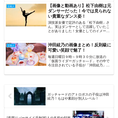
吉本興業と藤本さんのコメントこちらが
【画像と動画あり】松下由樹は元
芸能人
発表された文章です...
ダンサーだった！今では見られな
い貴重なダンス姿！
演技派女優で定評のある「松下由樹」さ
ん。実はダンサーとして活躍していたこ
とがありました！女優としてのイメージ
しかなかったのでちょっとびっくり。気
になったので松下由樹さんのダンサーだ
った頃を調べてみました♪プロフィール松
沖田絃乃の画像まとめ！反則級に
芸能人
下由樹1968年7月9...
可愛い笑顔で魅了！
毎週日曜日９時～９時３０分に放送の
「仮面ライダーガッチャ―ド」その中で
今注目されている子役が「沖田絃乃」ち
ゃんです！ここでは絃乃ちゃんの可愛い
画像を集めてみました。プロフィール沖
田絃乃（おきたいとの）２０１４年6月２
０日生まれ９歳（2023...
ガッチャードのアトロポスの子役は沖田
絃乃！もはや素顔が別人レベル！
[長岡リバーサイド千秋]犯人の名前や顔画