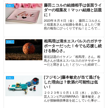
方と、新鮮に思う方がいると思います。
藤田ニコルの結婚相手は仮面ライ
芸能人
ここではアン...
ダーの稲葉友！マッハ結婚と話題
に！
2023年８月４日（金）、藤田ニコルさん
と稲葉友さんが結婚を発表しました♡突
然の報告にびっくりですね！ところで
「稲葉友」って誰だろう？と思った方も
いるのではないでしょうか？マッハ結婚
って何のこと？その疑問について調べて
相馬理は清水エスパルスのガチサ
芸能人
みました！稲葉友稲葉友...
ポーターだった！今でも応援し続
ける熱心さ。
最近話題のイケメン「相馬理」さん。相
馬さんが清水エスパルスのガチサポータ
ーだと聞きました！どういった経緯でガ
チサポなのか調べてみました☆プロフィ
ール相馬理（そうま さとる）1996年10月
23日生まれ27歳（2024年3月現在）静岡
[フジモン]藤本敏史が当て逃げを
芸能人
県静岡市...
した理由は？飲酒の可能性は低
い！
２０２３年１０月１１日（水）、お笑い
芸人コンビFUJIWARAの「藤本敏史」さ
んが接触物損事故を起こしていた事が発
表されました。一体何があったのでしょ
うか。この件について調べてみました。