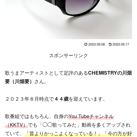
2023.09.06
2023.09.17
スポンサーリンク
歌うまアーティストとして定評のある
CHEMISTRYの川畑
要（川畑要）
さん。
２０２３年８月時点で
４４歳
を迎えています。
歌番組ではもちろん、自身の
You Tubeチャンネル
（KKTV）
でも「◯◯歌ってみた」動画を多くアップされ
ていて、
「昔よりかっこよくなっている！」「今の方が好