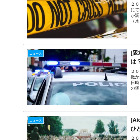
２０
にて
か調
（水
[
ニュース
は
２０
撒か
日時
の塚
[
ニュース
ひ
２０