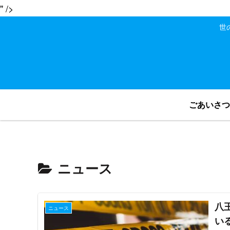
" />
世
ごあいさつ
ニュース
八
ニュース
い