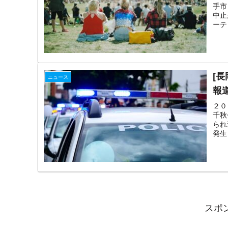
手市
中止
ーテ
[
ニュース
報
２０
千秋
られ
発生
スポ