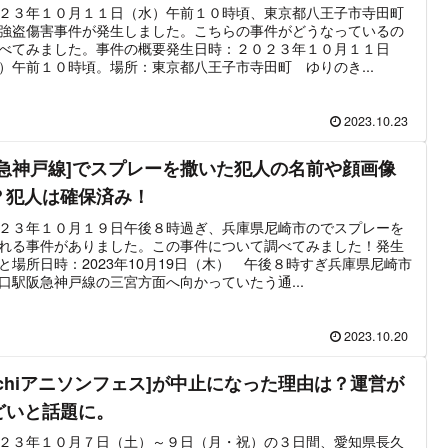
２３年１０月１１日（水）午前１０時頃、東京都八王子市寺田町
強盗傷害事件が発生しました。こちらの事件がどうなっているの
べてみました。事件の概要発生日時：２０２３年１０月１１日
）午前１０時頃。場所：東京都八王子市寺田町 ゆりのき...
2023.10.23
阪急神戸線]でスプレーを撒いた犯人の名前や顔画像
？犯人は確保済み！
２３年１０月１９日午後８時過ぎ、兵庫県尼崎市のでスプレーを
れる事件がありました。この事件について調べてみました！発生
と場所日時：2023年10月19日（木） 午後８時すぎ兵庫県尼崎市
口駅阪急神戸線の三宮方面へ向かっていたう通...
2023.10.20
Aichiアニソンフェス]が中止になった理由は？運営が
どいと話題に。
２３年１０月７日（土）～９日（月・祝）の３日間、愛知県長久