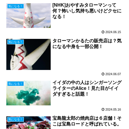
[NHK]おやすみタローマンって
気になる！
何？怖いし気持ち悪いけどクセに
なる！
2024.06.15
タローマンかるたの販売店は？気
気になる！
になる中身を一部公開！
2024.06.07
イイダの中の人はシンガーソング
気になる！
ライターのAlice！見た目がイイ
ダすぎると話題！
2024.05.16
宝島龍太郎の焼肉店は６店舗！そ
気になる！
こは宝島ロードと呼ばれている。