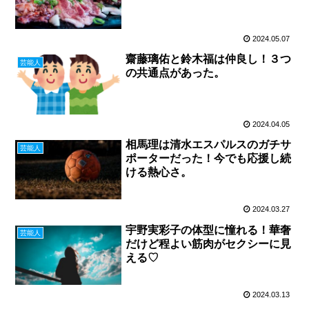
2024.05.07
齋藤璃佑と鈴木福は仲良し！３つ
芸能人
の共通点があった。
2024.04.05
相馬理は清水エスパルスのガチサ
芸能人
ポーターだった！今でも応援し続
ける熱心さ。
2024.03.27
宇野実彩子の体型に憧れる！華奢
芸能人
だけど程よい筋肉がセクシーに見
える♡
2024.03.13