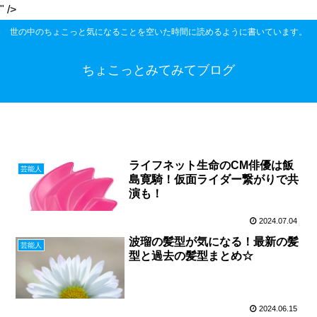
" />
世の中のちょこっと気になることを空いた時間に読めるように書いています。
ちょこっとみてみてブログ
ライフネット生命のCM俳優は飯
芸能人
島寛騎！仮面ライダー繋がりで共
演も！
2024.07.04
波瑠の髪型が気になる！最新の髪
芸能人
型と過去の髪型まとめ☆
2024.06.15